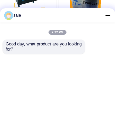
Μηχανή γυαλίσματος
120 - 200m/h Μηχανή
sale
ατσάλινου μετάλλου
απομάκρυνσης
2m/S
σκουριάς από
αυτόματη ράβδο
7:32 PM
Καλύτερη τιμή
Καλύτερη τιμή
Good day, what product are you looking 
for?
επαφή
επαφή
Δείτε περισσότερων
Αρχική Σελίδα
Περίπου εμείς
επαφή
Sitemap
Πολιτική απορρήτου