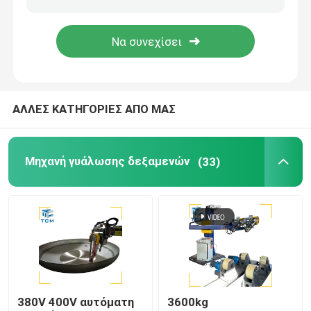
Μηχανή γυαλισμού τερματικών πιάτων
CNC γυαλίζοντας μηχανή
ΑΛΛΕΣ ΚΑΤΗΓΟΡΙΕΣ ΑΠΟ ΜΑΣ
Μηχανή καθαρισμού σωλήνων
Μηχανή γυάλωσης δεξαμενών
(33)
Μηχανή γυάλωσης σύρματος
Γυαλίζοντας μηχανή φύλλων
Μηχανή αυτόματης λαξεύσεως από χάλυβα με αγκών
Επεξεργαστής συγκόλλησης
380V 400V αυτόματη
3600kg