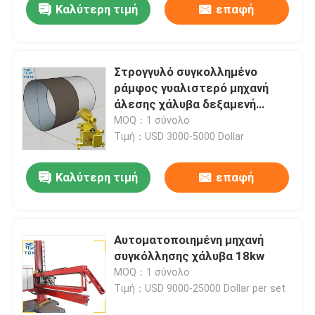
Καλύτερη τιμή
επαφή
Στρογγυλό συγκολλημένο
ράμφος γυαλιστερό μηχανή
άλεσης χάλυβα δεξαμενή
σκάφος Shell
MOQ：1 σύνολο
Τιμή：USD 3000-5000 Dollar
Καλύτερη τιμή
επαφή
Αυτοματοποιημένη μηχανή
συγκόλλησης χάλυβα 18kw
MOQ：1 σύνολο
Τιμή：USD 9000-25000 Dollar per set