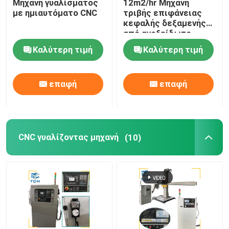
Μηχανή γυαλίσματος
12m2/hr Μηχανή
χάλυβα χάλυβα
με ημιαυτόματο CNC
τριβής επιφάνειας
χάλυβα χάλυβα
κεφαλής δεξαμενής
χάλυβα χάλυβα
από ανοξείδωτο
χάλυβα χάλυβα
χάλυβα
Καλύτερη τιμή
Καλύτερη τιμή
χάλυβα χάλυβα
χάλυβα χάλυβα
χάλυβα χάλυβα
χάλυβα χάλυβα
επαφή
επαφή
χάλυβα χάλυβα
χάλυβα χάλυβα
χάλυβα χά
CNC γυαλίζοντας μηχανή
(10)