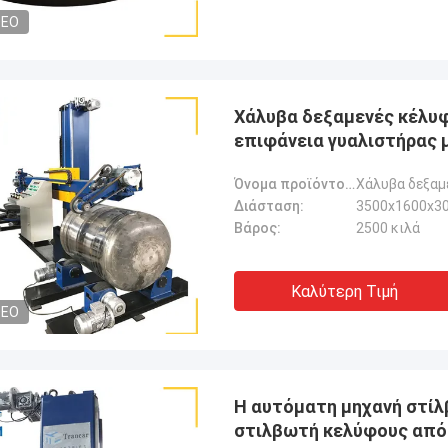
DEO
Χάλυβα δεξαμενές κέλυφ
επιφάνεια γυαλιστήρας 
Όνομα προϊόντος:
Διάσταση:
3500x1600x30
Βάρος:
2500 κιλά
Καλύτερη Τιμή
DEO
Η αυτόματη μηχανή στίλ
στιλβωτή κελύφους από τ