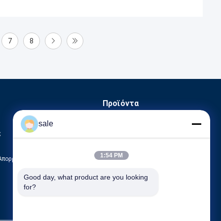
7
8
Προϊόντα
Μηχανή γυάλωσης δεξαμενών
sale
ς
Μηχανή γυαλισμού τερματικών πιάτων
CNC γυαλίζοντας μηχανή
1:54 PM
 Απορρήτου
Όλες οι κατηγορίες
Good day, what product are you looking 
for?