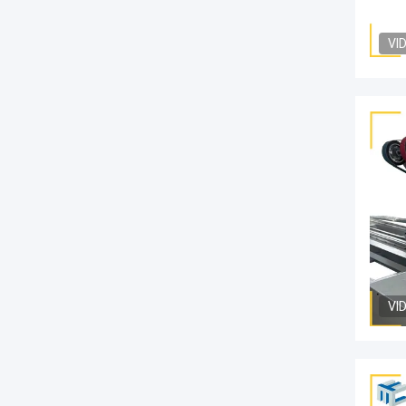
VI
VI