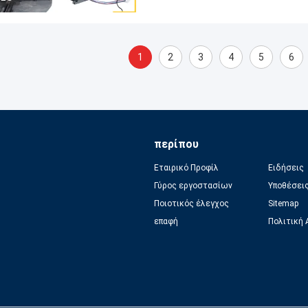
1
2
3
4
5
6
περίπου
Εταιρικό Προφίλ
Ειδήσεις
Γύρος εργοστασίων
Υποθέσει
Ποιοτικός έλεγχος
Sitemap
επαφή
Πολιτική