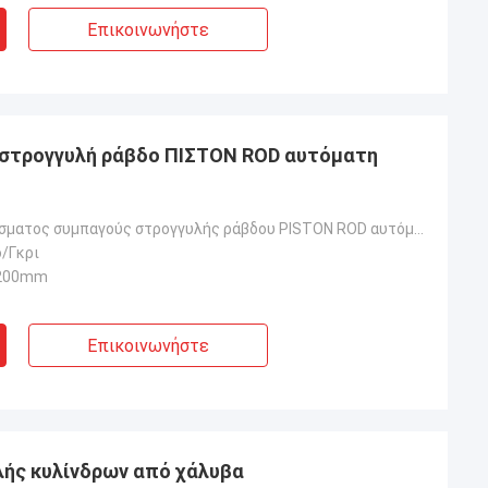
Επικοινωνήστε
 στρογγυλή ράβδο ΠΙΣΤΟΝ ROD αυτόματη
Μηχανή γυαλίσματος συμπαγούς στρογγυλής ράβδου PISTON ROD αυτόματης λείανσης
/Γκρι
1200mm
Επικοινωνήστε
λής κυλίνδρων από χάλυβα