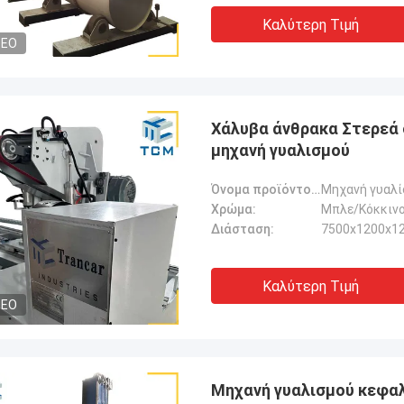
Καλύτερη Τιμή
DEO
Χάλυβα άνθρακα Στερεά
μηχανή γυαλισμού
Όνομα προϊόντος:
Χρώμα:
Μπλε/Κόκκινο
Διάσταση:
7500x1200x
Καλύτερη Τιμή
DEO
Μηχανή γυαλισμού κεφα