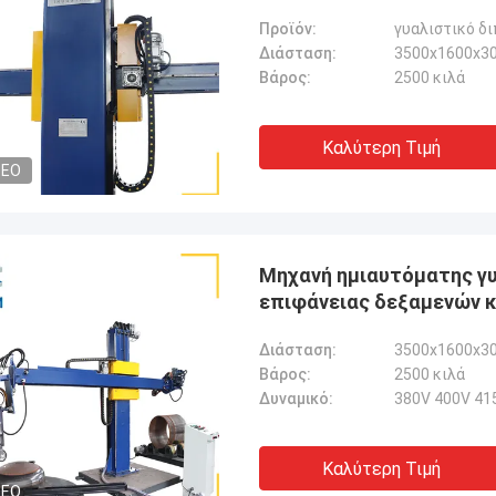
Προϊόν:
γυαλιστικό δ
Διάσταση:
3500x1600x30
Βάρος:
2500 κιλά
Καλύτερη Τιμή
DEO
Μηχανή ημιαυτόματης γυ
επιφάνειας δεξαμενών κ
Διάσταση:
3500x1600x30
Βάρος:
2500 κιλά
Δυναμικό:
380V 400V 41
Καλύτερη Τιμή
DEO