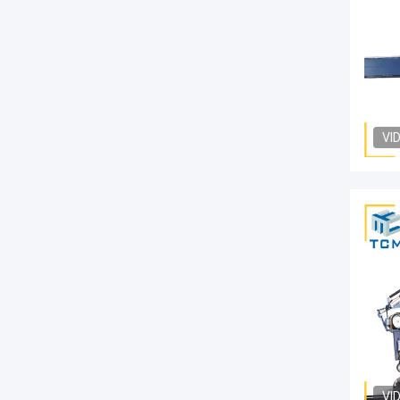
VI
VI