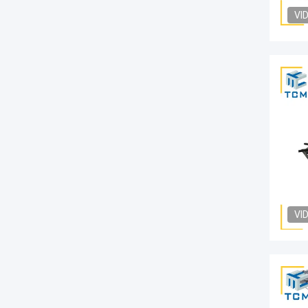
VI
VI