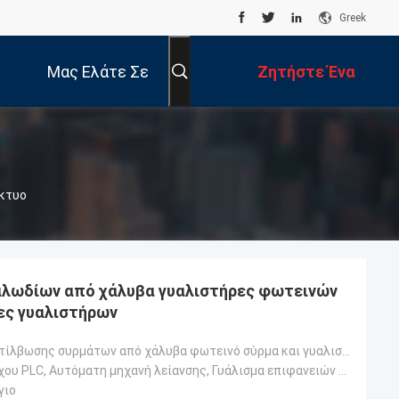
Greek
Μας Ελάτε Σε
Ζητήστε Ένα
Επαφή Με
Απόσπασμα
ίκτυο
αλωδίων από χάλυβα γυαλιστήρες φωτεινών
ες γυαλιστήρων
μηχανήματα στίλβωσης συρμάτων από χάλυβα φωτεινό σύρμα και γυαλιστικό γυαλιστερό
Σύστημα ελέγχου PLC, Αυτόματη μηχανή λείανσης, Γυάλισμα επιφανειών με συρμάτινο σύρμα, Αφαίρεση σκου
γιο