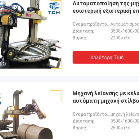
Αυτοματοποίηση της μηχ
εσωτερική εξωτερική επι
Industries China
Όνομα προϊόντος:
Αυτοματισμός
Διάσταση:
3500x1600x30
Βάρος:
2200 κιλά
Καλύτερη Τιμή
DEO
Μηχανή λείανσης με κέλ
αυτόματη μηχανή στίλβ
Όνομα προϊόντος:
μηχανή λείαν
Διάσταση:
3500x1600x30
Βάρος:
2500 κιλά