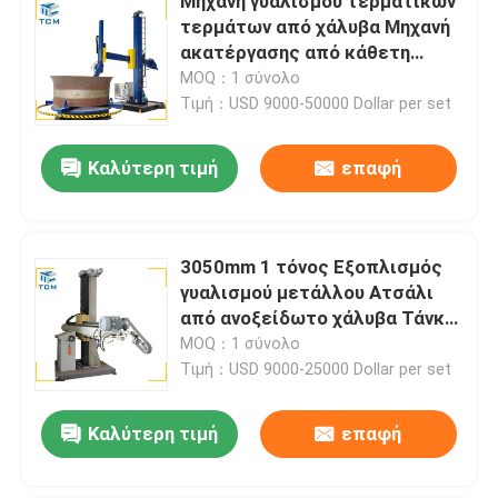
Μηχανή γυαλισμού τερματικών
τερμάτων από χάλυβα Μηχανή
ακατέργασης από κάθετη
δεξαμενή
MOQ：1 σύνολο
Τιμή：USD 9000-50000 Dollar per set
Καλύτερη τιμή
επαφή
3050mm 1 τόνος Εξοπλισμός
γυαλισμού μετάλλου Ατσάλι
από ανοξείδωτο χάλυβα Τάνκ
για την απόσβεση Σκουπίδας
MOQ：1 σύνολο
Μηχανικός γυαλιστής
Τιμή：USD 9000-25000 Dollar per set
Καλύτερη τιμή
επαφή