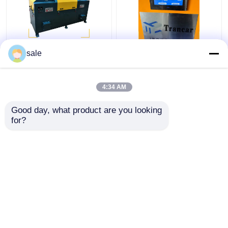
Μηχανή γυαλίσματος
120 - 200m/h Μηχανή
sale
ατσάλινου μετάλλου
απομάκρυνσης
2m/S
σκουριάς από
αυτόματη ράβδο
4:34 AM
Καλύτερη τιμή
Καλύτερη τιμή
Good day, what product are you looking 
for?
επαφή
επαφή
Δείτε περισσότερων
Αρχική Σελίδα
Περίπου εμείς
επαφή
Sitemap
Πολιτική απορρήτου