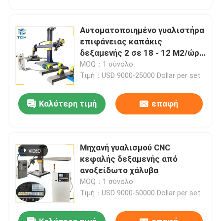
Αυτοματοποιημένο γυαλιστήρα
επιφάνειας καπάκις
δεξαμενής 2 σε 18 - 12 M2/ώρα
Μηχανή γυαλισμού μετάλλων
MOQ：1 σύνολο
Τιμή：USD 9000-25000 Dollar per set
Καλύτερη τιμή
επαφή
Μηχανή γυαλισμού CNC
Σπίτι
κεφαλής δεξαμενής από
ανοξείδωτο χάλυβα
MOQ：1 σύνολο
Προϊόντα
Τιμή：USD 9000-50000 Dollar per set
Σχετικά με εμάς