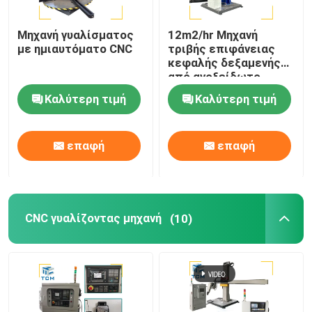
χάλυβα χάλυβα
χάλυβα χάλυβα
χάλυβα χάλυβα
Μηχανή γυαλίσματος
12m2/hr Μηχανή
χάλυβα χάλυβα
με ημιαυτόματο CNC
τριβής επιφάνειας
χάλυβα χάλυβα
κεφαλής δεξαμενής
χάλυβα χάλυβα
από ανοξείδωτο
χάλυβα χάλυβα
χάλυβα
Καλύτερη τιμή
Καλύτερη τιμή
χάλυβα χάλυβα
χάλυβα χάλυβα
χάλυβα χάλυβα
χάλυβα χάλυβα
επαφή
επαφή
χάλυβα χάλυβα
χάλυβα χάλυβα
χάλυβα χά
CNC γυαλίζοντας μηχανή
(10)