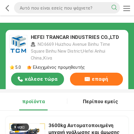
HEFEI TRANCAR INDUSTRIES CO.,LTD
NO.6669 Huizhou Avenue Binhu Time
Square Binhu New District,Hefei Anhui
China.,Κίνα
5.0
Ελεγχμένος προμηθευτής
κάλεσε τώρα
επαφή
προϊόντα
Περίπου εμείς
3600kg Αυτοματοποιημένη
μηχανή γυάλωσης και άμωσης