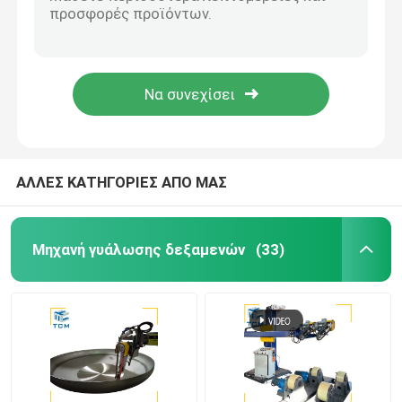
Μηχανή γυάλωσης κυκλικών σωλήνων CE
Εξωτερική ράβδος 22kw αυτόματη μηχανή γυάλωσης σωλήνων υδραυλικός γυάλτης σωλήνων από ανοξείδωτο χάλυβα
Μηχανή γυαλισμού τερματικών πιάτων
Μηχανή γυαλισμού σωλήνων από ανοξείδωτο χάλυβα 12m 15m υδραυλική ράβδος κυλίνδρου ράβδος έμβολο
Μηχανή καθαρισμού σωλήνων 800 mm για υδραυλικούς άξονες
CNC γυαλίζοντας μηχανή
Μηχανή γυάλωσης εσωτερικής επιφάνειας χωρίς συγκόλληση σωλήνων Χημική βιομηχανία Αυτοματοποιημένη μηχανή άλεσης
Μηχανή καθαρισμού σωλήνων
ΑΛΛΕΣ ΚΑΤΗΓΟΡΙΕΣ ΑΠΟ ΜΑΣ
Μηχανή γυάλωσης σύρματος
Μηχανή γυάλωσης δεξαμενών
(33)
Γυαλίζοντας μηχανή φύλλων
Μηχανή αυτόματης λαξεύσεως από χάλυβα με αγκών
Επεξεργαστής συγκόλλησης