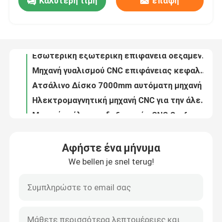
Καλύτερη τιμή
επαφή
OEM Μηχανή κατασκευής τερματικών πιάτων από χάλυβα Μηχανή λιπαντικής γυάλωσης 6 - 12m2/h
Μηχανή γυάλωσης CNC επιφάνειας χάλυβα
Επισκέψεις στο εργοστάσιο
Εσωτερική εξωτερική επιφάνεια δεξαμενής σωλήνα επιφάνεια γυαλιστήρας χάλυβα πιάτο Τελικό γυαλιστήρα
Μηχανή γυαλισμού CNC επιφάνειας κεφαλής πιάτου Αυτοματοποίηση Τρίχωσης Μηχανή γυαλισμού μετάλλου
Έλεγχος ποιότητας
Ατσάλινο Δίσκο 7000mm αυτόματη μηχανή γυάλωσης
Ηλεκτρομαγνητική μηχανή CNC για την άλεση δεξαμενών 3500kg Αυτοματοποιημένη μηχανή γυάλωσης
Επικοινωνήστε μαζί μας
Μηχανή γυάλωσης δεξαμενών CNC Surface Grinding
Εσωτερική αυτόματη μηχανή γυάλωσης σωλήνων 89mm μικρού διαμέτρου
Υγιεινές σωλήνες Αυτοματοποιημένη μηχανή γυάλωσης σωλήνων Εσωτερική επιφάνεια Μηχανική γυάλωση
Ειδήσεις
Μηχανή γυαλισμού εσωτερικών σωλήνων από ανοξείδωτο χάλυβα 15500mm Cnc γυαλισμός
Αφήστε ένα μήνυμα
Μηχανή γυάλωσης σωλήνων με έλαση με έλαση με έλαση με έλαση με έλαση 22kw
Υποθέσεις
We bellen je snel terug!
Μηχανή χρωματισμού επιφάνειας ράβδου σωλήνα
1200 mm Επεκταση μπάρας Αυτοματοποιημένη μηχανή άλεσης
Ζητήστε μια προσφορά
Μηχανή γυαλισμού σωλήνων 26000mm 6m2/Hr
Μηχανή γυαλισμού σωλήνων από χάλυβα Μηχανή γυαλισμού σωλήνων από χάλυβα 7500mm
Μηχανή γυάλωσης δεξαμενών