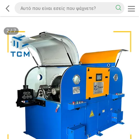
2
/
7