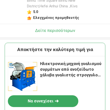
Binhu Time Square Binhu New
District,Hefei Anhui China. ,Κίνα
5.0
Ελεγχμένος προμηθευτής
Δείτε περισσότερων
Αποκτήστε την καλύτερη τιμή για
Ηλεκτρονική μηχανή γυαλισμού
συρμάτων από ανοξείδωτο
χάλυβα γυαλιστής στρογγυλού
συρμού 1 - 5mm
Να συνεχίσει