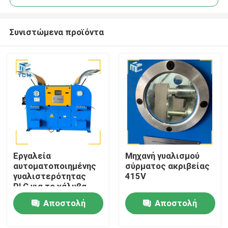
Συνιστώμενα προϊόντα
Εργαλεία
Μηχανή γυαλισμού
Σπίτι
αυτοματοποιημένης
σύρματος ακριβείας
γυαλιστερότητας
415V
PLC για το χάλυβα
Προϊόντα
Αποστολή
Αποστολή
ερώτησης
ερώτησης
Σχετικά με εμάς