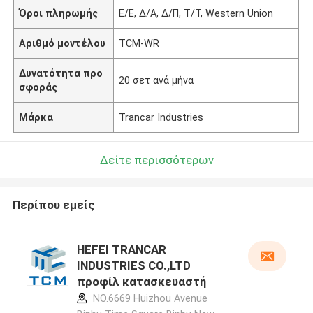
Όροι πληρωμής
Ε/Ε, Δ/Α, Δ/Π, Τ/Τ, Western Union
Αριθμό μοντέλου
TCM-WR
Δυνατότητα προ
20 σετ ανά μήνα
σφοράς
Μάρκα
Trancar Industries
Δείτε περισσότερων
Περίπου εμείς
HEFEI TRANCAR
INDUSTRIES CO.,LTD
προφίλ κατασκευαστή
NO.6669 Huizhou Avenue