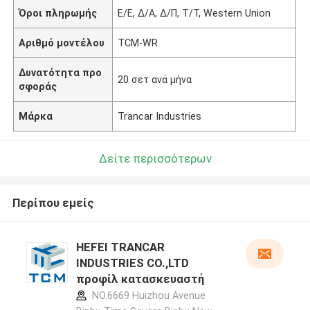
Όροι πληρωμής
Ε/Ε, Δ/Α, Δ/Π, Τ/Τ, Western Union
Αριθμό μοντέλου
TCM-WR
Δυνατότητα προ
20 σετ ανά μήνα
σφοράς
Μάρκα
Trancar Industries
Δείτε περισσότερων
Περίπου εμείς
HEFEI TRANCAR
INDUSTRIES CO.,LTD
προφίλ κατασκευαστή
NO.6669 Huizhou Avenue