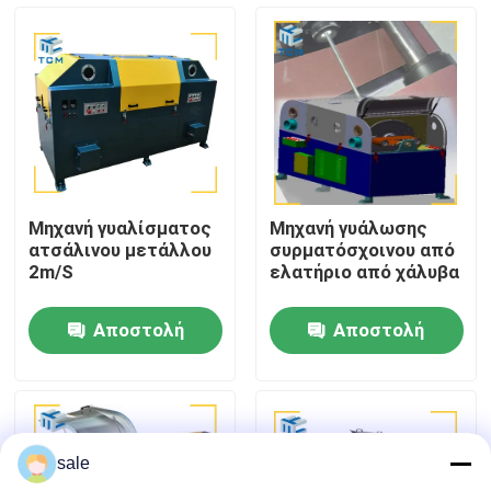
Επισκέψεις στο εργοστάσιο
Έλεγχος ποιότητας
Επικοινωνήστε μαζί μας
Μηχανή γυαλίσματος
Μηχανή γυάλωσης
ατσάλινου μετάλλου
συρματόσχοινου από
Ειδήσεις
2m/S
ελατήριο από χάλυβα
Αποστολή
Αποστολή
Υποθέσεις
ερώτησης
ερώτησης
Ζητήστε μια προσφορά
sale
Μηχανή γυάλωσης δεξαμενών