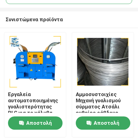
Συνιστώμενα προϊόντα
Εργαλεία
Αμμοσυστοιχίες
Σπίτι
αυτοματοποιημένης
Μηχανή γυαλισμού
γυαλιστερότητας
σύρματος Ατσάλι
PLC για το χάλυβα
ευθείες ράβδους
Προϊόντα
Μηχανή γυαλισμού
Αποστολή
Αποστολή
ζώνης 380V
ερώτησης
ερώτησης
Σχετικά με εμάς