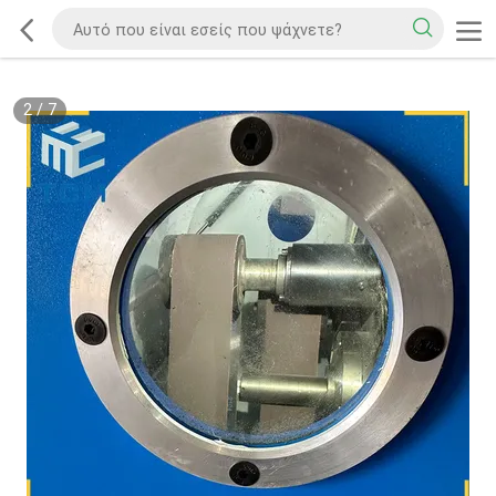
2
/
7