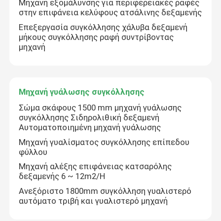
Μηχανή εξομάλυνσης για περιφερειακές ραφές
στην επιφάνεια κελύφους ατσάλινης δεξαμενής
Μηχανή γυαλισμού τερματικών πιάτων
Επεξεργασία συγκόλλησης χάλυβα δεξαμενή
μήκους συγκόλλησης ραφή συντρίβοντας
μηχανή
CNC γυαλίζοντας μηχανή
Μηχανή καθαρισμού σωλήνων
Μηχανή γυάλωσης συγκόλλησης
Σώμα σκάφους 1500 mm μηχανή γυάλωσης
συγκόλλησης Σιδηρολιθική δεξαμενή
Μηχανή γυάλωσης σύρματος
Αυτοματοποιημένη μηχανή γυάλωσης
Μηχανή γυαλίσματος συγκόλλησης επίπεδου
Γυαλίζοντας μηχανή φύλλων
φύλλου
Μηχανή αλέξης επιφάνειας κατσαρόλης
δεξαμενής 6 ~ 12m2/H
Μηχανή αυτόματης λαξεύσεως από χάλυβα με αγκών
Ανεξόριστο 1800mm συγκόλληση γυαλιστερό
αυτόματο τριβή και γυαλιστερό μηχανή
Επεξεργαστής συγκόλλησης