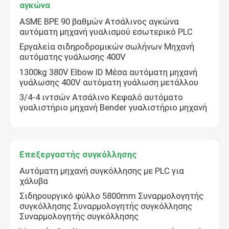
αγκώνα
ASME BPE 90 βαθμών Ατσάλινος αγκώνα
Επισκέψεις στο εργοστάσιο
αυτόματη μηχανή γυαλισμού εσωτερικό PLC
Εργαλεία σιδηροδρομικών σωλήνων Μηχανή
αυτόματης γυάλωσης 400V
Έλεγχος ποιότητας
1300kg 380V Elbow ID Μέσα αυτόματη μηχανή
γυάλωσης 400V αυτόματη γυάλωση μετάλλου
Επικοινωνήστε μαζί μας
3/4-4 ιντσών Ατσάλινο Κεφαλό αυτόματο
γυαλιστήριο μηχανή Bender γυαλιστήριο μηχανή
Ειδήσεις
Επεξεργαστής συγκόλλησης
Υποθέσεις
Αυτόματη μηχανή συγκόλλησης με PLC για
χάλυβα
Ζητήστε μια προσφορά
Σιδηρουργικό φύλλο 5800mm Συναρμολογητής
συγκόλλησης Συναρμολογητής συγκόλλησης
Συναρμολογητής συγκόλλησης
Μηχανή γυάλωσης δεξαμενών