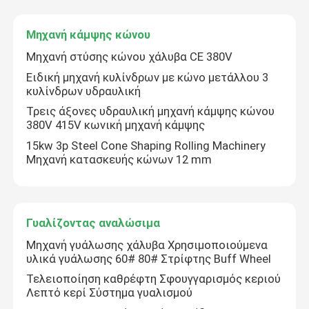
Μηχανή γυάλωσης συγκόλλησης
Μηχανή κάμψης κώνου
Μηχανή στύσης κώνου χάλυβα CE 380V
Μηχανή κάμψης κώνου
Ειδική μηχανή κυλίνδρων με κώνο μετάλλου 3
κυλίνδρων υδραυλική
Τρεις άξονες υδραυλική μηχανή κάμψης κώνου
Γυαλίζοντας αναλώσιμα
380V 415V κωνική μηχανή κάμψης
15kw 3p Steel Cone Shaping Rolling Machinery
Μηχανή κατασκευής κώνων 12 mm
μηχανές συγκόλλησης
Γυαλίζοντας αναλώσιμα
Μηχανή γυάλωσης χάλυβα Χρησιμοποιούμενα
υλικά γυάλωσης 60# 80# Στρίφτης Buff Wheel
Τελειοποίηση καθρέφτη Σφουγγαρισμός κεριού
Λεπτό κερί Σύστημα γυαλισμού