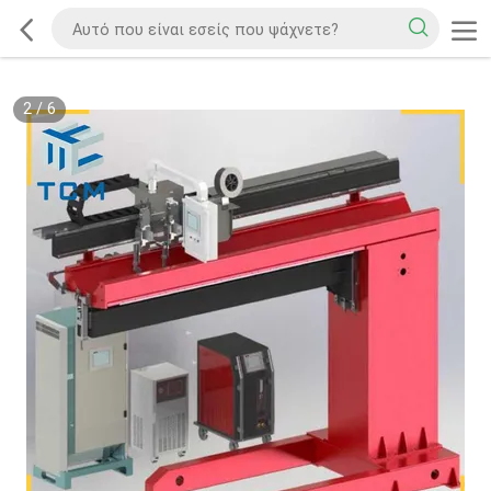
2
/
6