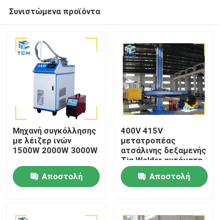
Συνιστώμενα προϊόντα
Μηχανή συγκόλλησης
400V 415V
με λέιζερ ινών
μετατροπέας
1500W 2000W 3000W
ατσάλινης δεξαμενής
Σπίτι
Tig Welder αυτόματη
μηχανή συγκόλλησης
Αποστολή
Αποστολή
Tig
Προϊόντα
ερώτησης
ερώτησης
Σχετικά με εμάς