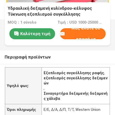
Υδραυλική δεξαμενή κυλίνδρου-κέλυφος
Τύκνωση εξοπλισμού συγκόλλησης
MOQ：1 σύνολο
Τιμή：USD 1000-25000 Dollar per set
Μας ελάτε σε
Καλύτερη τιμή
επαφή με
Περιγραφή προϊόντων
Εξοπλισμός συγκόλλησης ραφής
,
εξοπλισμός συγκόλλησης δεξαμεν
ών
Υψηλό φως:
,
Συναγερτήρα δεξαμενής δεξαμενή
ς χάλυβα
Όροι πληρωμής
Ε/Ε, Δ/Α, Δ/Π, Τ/Τ, Western Union