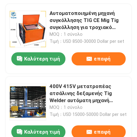
Αυτοματοποιημένη μηχανή
συγκόλλησης TIG CE Mig Tig
συγκόλληση για τροχιακό
στρογγυλό σωλήνα
MOQ：1 σύνολο
Τιμή：USD 8500-30000 Dollar per set
Καλύτερη τιμή
επαφή
400V 415V μετατροπέας
ατσάλινης δεξαμενής Tig
Welder αυτόματη μηχανή
συγκόλλησης Tig
MOQ：1 σύνολο
Τιμή：USD 15000-50000 Dollar per set
Καλύτερη τιμή
επαφή