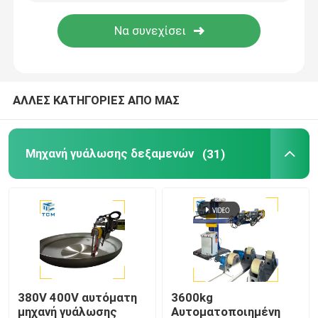
Επισκέψεις στο εργοστάσιο
Έλεγχος ποιότητας
ΑΛΛΕΣ ΚΑΤΗΓΟΡΙΕΣ ΑΠΟ ΜΑΣ
Επικοινωνήστε μαζί μας
Μηχανή γυάλωσης δεξαμενών
(31)
Ειδήσεις
Υποθέσεις
Ζητήστε μια προσφορά
380V 400V αυτόματη
3600kg
Μηχανή γυάλωσης δεξαμενών
μηχανή γυάλωσης
Αυτοματοποιημένη