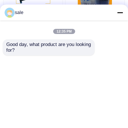
Μηχανή γυαλίσματος
120 - 200m/h Μηχανή
sale
ατσάλινου μετάλλου
απομάκρυνσης
2m/S
σκουριάς από
αυτόματη ράβδο
12:35 PM
Καλύτερη τιμή
Καλύτερη τιμή
Good day, what product are you looking 
for?
επαφή
επαφή
Δείτε περισσότερων
Αρχική Σελίδα
Περίπου εμείς
επαφή
Sitemap
Πολιτική απορρήτου