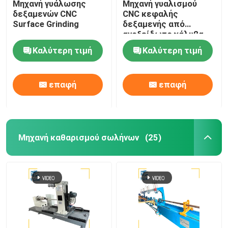
Μηχανή γυάλωσης
Μηχανή γυαλισμού
δεξαμενών CNC
CNC κεφαλής
Surface Grinding
δεξαμενής από
ανοξείδωτο χάλυβα
Καλύτερη τιμή
Καλύτερη τιμή
επαφή
επαφή
Μηχανή καθαρισμού σωλήνων
(25)