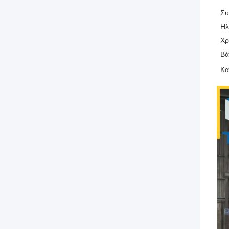
Συ
Ηλ
Χ
Βά
Κα