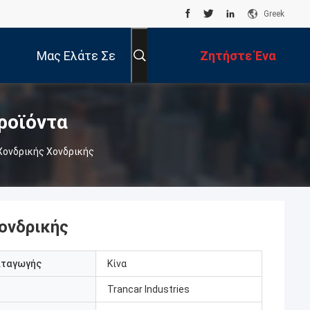
Greek
Μας Ελάτε Σε
Ζητήστε Ένα
Επαφή Με
Απόσπασμα
ροϊόντα
Χονδρικής Χονδρικής
ονδρικής
αταγωγής
Κίνα
Trancar Industries