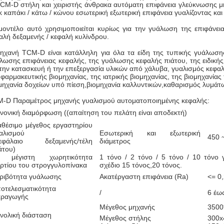
CM-D στήλη και χειριστής άνθρακα αυτόματη επιφάνεια γλεύκνωσης μηχ
κ καπάκι / κάτω / κώνου εσωτερική εξωτερική επιφάνεια γυαλίζοντας και
μοντέλο αυτό χρησιμοποιείται κυρίως για την γυάλωση της επιφάνεια
αλή δεξαμενής / κεφαλή κυλίνδρου.
ηχανή TCM-D είναι κατάλληλη για όλα τα είδη της τυπικής γυάλωση
λωσης επιφάνειας κεφαλής, της γυάλωσης κεφαλής πιάτου, της ειδικ
 την κατασκευή ή την επεξεργασία υλικών από χάλυβα, γυαλισμός κεφαλ
 φαρμακευτικής βιομηχανίας, της ιατρικής βιομηχανίας, της βιομηχανία
μηχανία δοχείων υπό πίεση,βιομηχανία καλλυντικών,καθαρισμός λυμάτ
-D Παραμέτρος μηχανής γυαλισμού αυτοματοποιημένης κεφαλής:
νονική διαμόρφωση ((απαίτηση του πελάτη είναι αποδεκτή)
αθέσιμο μέγεθος εργαστηρίου
αλισμού
Εσωτερική και εξωτερική
450 
εφάλαιο δεξαμενής/τέλη
διάμετρος
άτου)
 μέγιστη χωρητικότητα
1 τόνο / 2 τόνο / 5 τόνο / 10 τόνο
ρτίου του στρογγυλοπίνακα
σχέδιο 15 τόνος,20 τόνος.
ριβότητα γυάλωσης
Ακατέργαστη επιφάνεια (Ra)
<= 0
οτελεσματικότητα
/
6 έω
ραγωγής
Μέγεθος μηχανής
3500
νολική διάσταση
Μέγεθος στήλης
300x