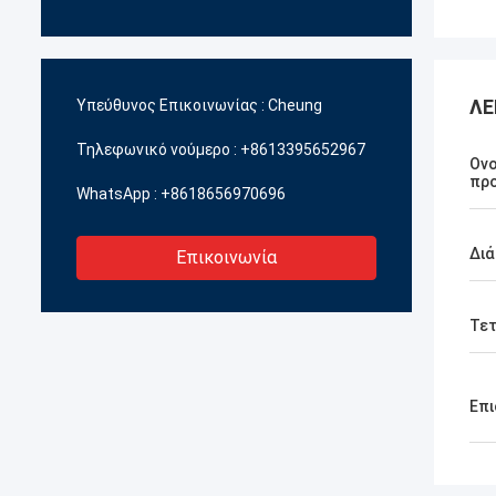
ΛΕ
Υπεύθυνος Επικοινωνίας :
Cheung
Τηλεφωνικό νούμερο :
+8613395652967
Ονο
πρ
WhatsApp :
+8618656970696
Δι
Επικοινωνία
Τε
Επι