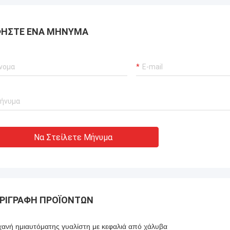
ΉΣΤΕ ΈΝΑ ΜΉΝΥΜΑ
Να Στείλετε Μήνυμα
ΡΙΓΡΑΦΉ ΠΡΟΪΌΝΤΩΝ
ανή ημιαυτόματης γυαλίστη με κεφαλιά από χάλυβα