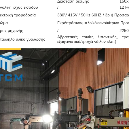
Διάσταση δέσμης
150x
νολική ισχύς εισόδου
/
12 k
εκτρική τροφοδοσία
380V 415V / 50Hz 60HZ / 3p ή Προσα
ρώμα
Γκρι/πράσινο/μπλε/κόκκινο/κίτρινο Πρ
ρος μηχανής
/
2250
Αβραστικές ταινίες λιπαντικής, τρ
τάλληλο υλικό γυάλωσης
εξαφανιστικό/τροχιά νάιλον κλπ.)