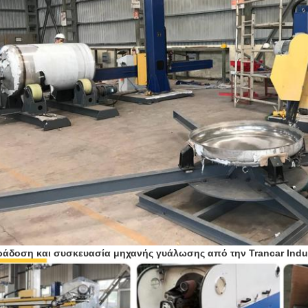
άδοση και συσκευασία μηχανής γυάλωσης από την Trancar Indus