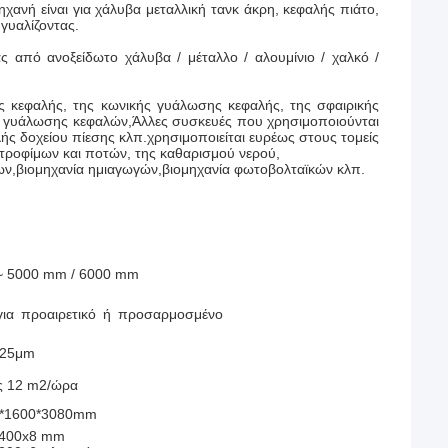
ανή είναι για χάλυβα μεταλλική τανκ άκρη, κεφαλής πιάτο,
 γυαλίζοντας.
ς από ανοξείδωτο χάλυβα / μέταλλο / αλουμίνιο / χαλκό /
ς κεφαλής, της κωνικής γυάλωσης κεφαλής, της σφαιρικής
ής γυάλωσης κεφαλών,Άλλες συσκευές που χρησιμοποιούνται
ής δοχείου πίεσης κλπ.χρησιμοποιείται ευρέως στους τομείς
ς τροφίμων και ποτών, της καθαρισμού νερού,
ων,βιομηχανία ημιαγωγών,βιομηχανία φωτοβολταϊκών κλπ.
~ 5000 mm / 6000 mm
 για προαιρετικό ή προσαρμοσμένο
,25μm
ς 12 m2/ώρα
*1600*3080mm
400x8 mm