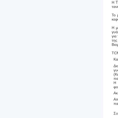
Η T
ταν
Το 
κεφ
Η μ
γυά
για
της
Βιο
ΤCM
Κα
Δι
γυ
(Κ
πι
Η
φο
Ακ
Απ
πα
Συ