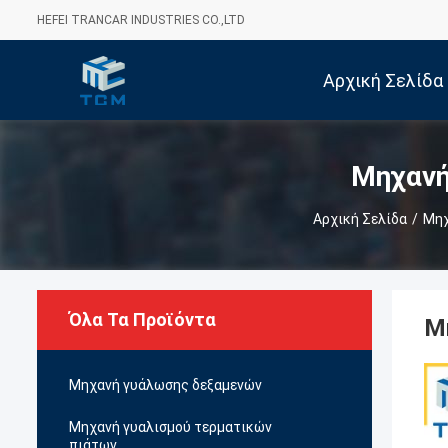
HEFEI TRANCAR INDUSTRIES CO.,LTD
Αρχική Σελίδα
Μηχανή
Αρχική Σελίδα
/
Μηχ
Όλα Τα Προϊόντα
Μ
Μηχανή γυάλωσης δεξαμενών
Μηχανή γυαλισμού τερματικών
πιάτων