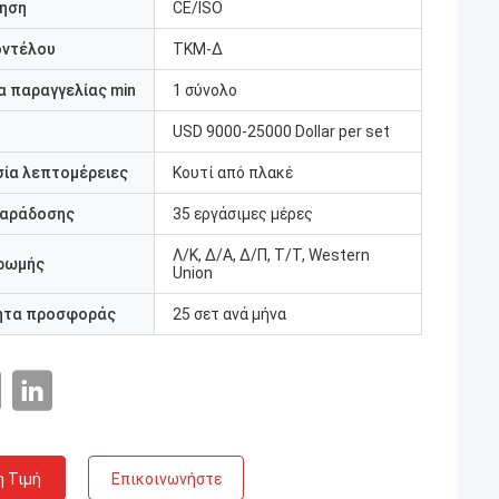
ηση
CE/ISO
οντέλου
ΤΚΜ-Δ
 παραγγελίας min
1 σύνολο
USD 9000-25000 Dollar per set
ία λεπτομέρειες
Κουτί από πλακέ
παράδοσης
35 εργάσιμες μέρες
Λ/Κ, Δ/Α, Δ/Π, Τ/Τ, Western
ρωμής
Union
ητα προσφοράς
25 σετ ανά μήνα
η Τιμή
Επικοινωνήστε