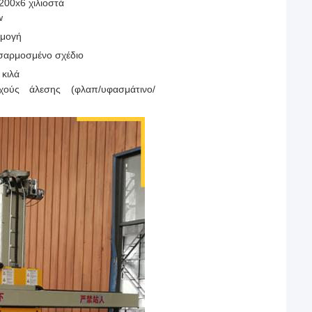
200x6 χιλιοστά
w
ρμογή
οσαρμοσμένο σχέδιο
 κιλά
οχούς άλεσης (φλαπ/υφασμάτινο/