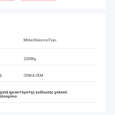
Μπλε/Κόκκινο/Γκρι
2200Kg
ή
ODM & OEM
χανή ημιαυτόματης γυάλωσης χαλκού
,
αλουμίνιο