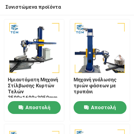
Συνιστώμενα προϊόντα
Ημιαυτόματη Μηχανή
Μηχανή γυάλωσης
Στίλβωσης Κυρτών
τριών φάσεων με
Τελών
τρυπάνι
Σπίτι
3500x1600x3050mm
2500 kg με Απόδοση
Αποστολή
Αποστολή
8-12m2 ανά Ώρα
Προϊόντα
ερώτησης
ερώτησης
Σχετικά με εμάς