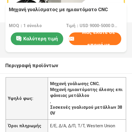
Μηχανή γυαλίσματος με ημιαυτόματο CNC
MOQ：1 σύνολο
Τιμή：USD 9000-5000 Dollar per set
Μας ελάτε σε
Καλύτερη τιμή
επαφή με
Περιγραφή προϊόντων
Μηχανή γυάλωσης CNC
,
Μηχανή ημιαυτόματης άλεσης επι
φάνειας μετάλλου
Υψηλό φως:
,
Συσκευές γυαλισμού μετάλλων 38
0V
Όροι πληρωμής
Ε/Ε, Δ/Α, Δ/Π, Τ/Τ, Western Union