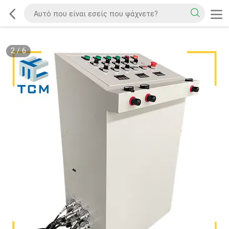
2
/
6