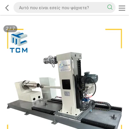
2
/
7