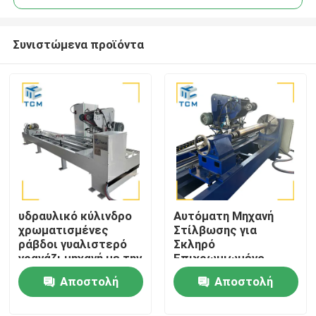
Συνιστώμενα προϊόντα
υδραυλικό κύλινδρο
Αυτόματη Μηχανή
Σπίτι
χρωματισμένες
Στίλβωσης για
ράβδοι γυαλιστερό
Σκληρό
γρανάζι μηχανή με την
Επιχρωμιωμένο
Προϊόντα
καλύτερη
Στιλβωτή με
Αποστολή
Αποστολή
εργοστασιακή τιμή
Διπλούς Κινητήρες
από Trancar
Λείανσης
ερώτησης
ερώτησης
Σχετικά με εμάς
Industries
Μεταβλητής