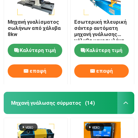
Μηχανή γυαλίσματος
Εσωτερική πλευρική
σωλήνων από χάλυβα
σάντερ αυτόματη
8kw
μηχανή γυάλωσης
χάλυβα μονοσωλήνα
γυάλισσα σωλήνων
Καλύτερη τιμή
Καλύτερη τιμή
επαφή
επαφή
Μηχανή γυάλωσης σύρματος
(14)