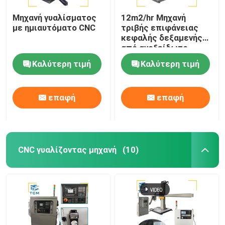
χάλυβα χάλυβα
χάλυβα χάλυβα
Μηχανή γυαλίσματος
12m2/hr Μηχανή
χάλυβα χάλυβα
με ημιαυτόματο CNC
τριβής επιφάνειας
χάλυβα χάλυβα
κεφαλής δεξαμενής
χάλυβα χάλυβα
από ανοξείδωτο
χάλυβα χάλυβα
χάλυβα
Καλύτερη τιμή
Καλύτερη τιμή
χάλυβα χάλυβα
χάλυβα χάλυβα
χάλυβα χάλυβα
χάλυβα χάλυβα
επαφή
επαφή
χάλυβα χάλυβα
χάλυβα χάλυβα
χάλυβα χά
CNC γυαλίζοντας μηχανή
(10)