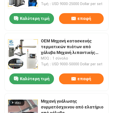
Τιμή：USD 9000-25000 Dollar per set
Επισκέψεις στο εργοστάσιο
Καλύτερη τιμή
επαφή
Έλεγχος ποιότητας
OEM Μηχανή κατασκευής
Επικοινωνήστε μαζί μας
τερματικών πιάτων από
χάλυβα Μηχανή λιπαντικής
γυάλωσης 6 - 12m2/h
MOQ：1 σύνολο
Ειδήσεις
Τιμή：USD 9000-50000 Dollar per set
Υποθέσεις
Καλύτερη τιμή
επαφή
Ζητήστε μια προσφορά
Μηχανή γυάλωσης
συρματόσχοινου από ελατήριο
Μηχανή γυάλωσης δεξαμενών
από χάλυβα