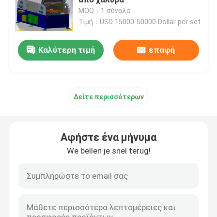
MOQ：1 σύνολο
Τιμή：USD 15000-50000 Dollar per set
Μηχανή γυαλισμού τερματικών πιάτων
Καλύτερη τιμή
επαφή
CNC γυαλίζοντας μηχανή
Μηχανή καθαρισμού σωλήνων
Δείτε περισσότερων
Μηχανή γυάλωσης σύρματος
Αφήστε ένα μήνυμα
Γυαλίζοντας μηχανή φύλλων
We bellen je snel terug!
Μηχανή αυτόματης λαξεύσεως από χάλυβα με αγκών
Επεξεργαστής συγκόλλησης