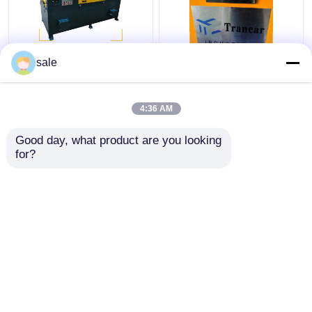
Μηχανή γυαλίσματος
120 - 200m/h Μηχανή
sale
ατσάλινου μετάλλου
απομάκρυνσης
2m/S
σκουριάς από
αυτόματη ράβδο
4:36 AM
Καλύτερη τιμή
Καλύτερη τιμή
Good day, what product are you looking 
for?
επαφή
επαφή
Δείτε περισσότερων
Αρχική Σελίδα
Περίπου εμείς
επαφή
Sitemap
Πολιτική απορρήτου