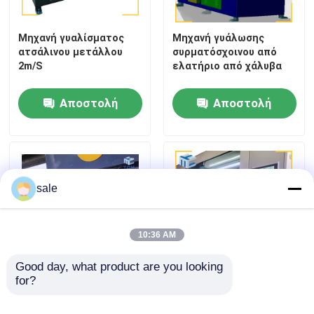
Μηχανή γυαλίσματος
Μηχανή γυάλωσης
Επισκέψεις στο εργοστάσιο
ατσάλινου μετάλλου
συρματόσχοινου από
2m/S
ελατήριο από χάλυβα
Έλεγχος ποιότητας
Αποστολή
Αποστολή
Επικοινωνήστε μαζί μας
ερώτησης
ερώτησης
Ειδήσεις
sale
Υποθέσεις
10:36 AM
Ζητήστε μια προσφορά
Good day, what product are you looking 
for?
Σιδηρουργικό φύλλο
1300kg 380V Elbow ID
5800mm
Μέσα αυτόματη μηχανή
Μηχανή γυάλωσης δεξαμενών
Συναρμολογητής
γυάλωσης 400V