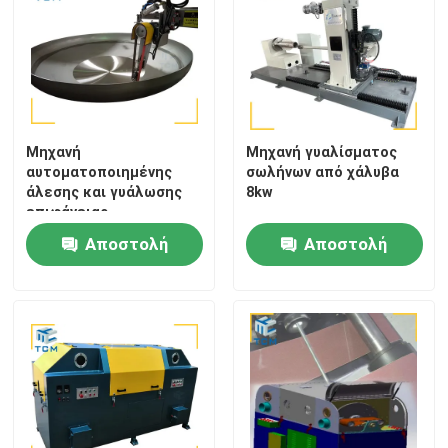
Μηχανή
Μηχανή γυαλίσματος
αυτοματοποιημένης
σωλήνων από χάλυβα
άλεσης και γυάλωσης
8kw
επιφάνειας
Φαρμακευτική
Αποστολή
Αποστολή
βιομηχανία Χωρισμός
μετάλλων
ερώτησης
ερώτησης
Σπίτι
Προϊόντα
Σχετικά με εμάς