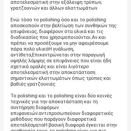
αποτελεσματική στην εξάλειψη τρύπων,
γρατζουνιών και άλλων ελαττωμάτων.
Ενώ τόσο το polishing όσο και το polishing
αποσκοπούν στην βελτίωση των συνθηκών της
επιφάνειας, διαφέρουν στα υλικά και τις
διαδικασίες που χρησιμοποιούνται.Αν και
πρέπει να προσέξουμε να μην αφαιρέσουμε
πάρα πολύ υλικόΗ γυάλωση,
αντίθετα,Επικεντρώνεται στην παραγωγή
υψηλής λάμψης σε επιφάνειες που είναι ήδη
σχετικά ομαλές και είναι λιγότερο
αποτελεσματική στην αποκατάσταση
σημαντικών ελαττωμάτων όπως τρύπες και
βαθιές γρατζουνιές.
Το polishing και το polishing είναι δύο κοινές
τεχνικές για την αποκατάσταση και τη
συντήρηση διαφόρων
επιφανειών.αντιπροσωπεύουν διαφορετικές
μεθόδους που παράγουν διαφορετικά
αποτελέσματαΗ βασική διαφορά έγκειται στην
ακαθαρσία τους: το polishing είναι μια πιο