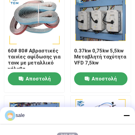
Επισκέψεις στο εργοστάσιο
Έλεγχος ποιότητας
60# 80# Αβραστικές
0.37kw 0,75kw 5,5kw
Επικοινωνήστε μαζί μας
ταινίες αψίδωσης για
Μεταβλητή ταχύτητα
τανκ με μεταλλικό
VFD 7,5kw
χάλυβα
Ειδήσεις
Αποστολή
Αποστολή
ερώτησης
ερώτησης
Υποθέσεις
Ζητήστε μια προσφορά
sale
Μηχανή γυάλωσης δεξαμενών