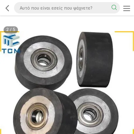
2
/
5