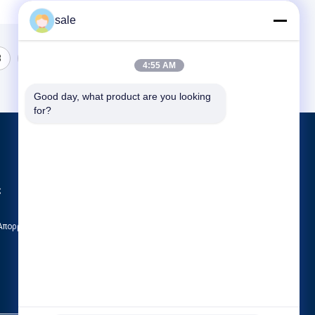
sale
3
4:55 AM
Good day, what product are you looking 
for?
Προϊόντα
Μηχανή γυάλωσης δεξαμενών
ς
Μηχανή γυαλισμού τερματικών πιάτων
CNC γυαλίζοντας μηχανή
 Απορρήτου
Όλες οι κατηγορίες