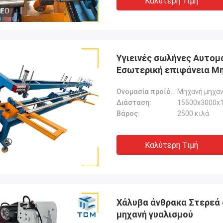
Καλύτερη Τιμή
DEO
Υγιεινές σωλήνες Αυτο
Εσωτερική επιφάνεια Μ
Ονομασία προϊόντος:
Διάσταση:
15500x3000x
Βάρος:
2500 κιλά
Καλύτερη Τιμή
Χάλυβα άνθρακα Στερεά
μηχανή γυαλισμού