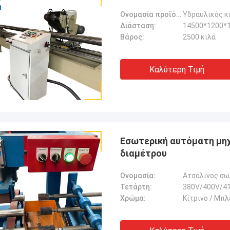
Ονομασία προϊόντος:
Διάσταση:
14500*1200
Βάρος:
2500 κιλά
Καλύτερη Τιμή
Εσωτερική αυτόματη μη
διαμέτρου
Ονομασία:
Ατσάλινος σω
Τετάρτη:
380V/400V/41
Χρώμα:
Κίτρινο / Μπλ