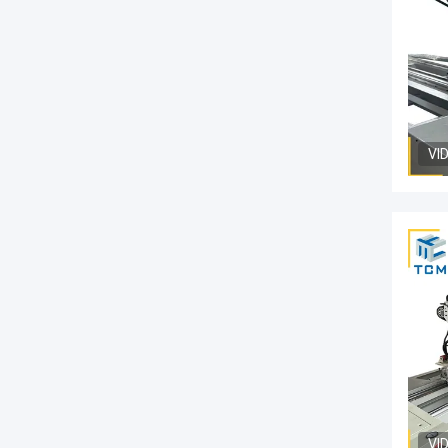
VI
VI