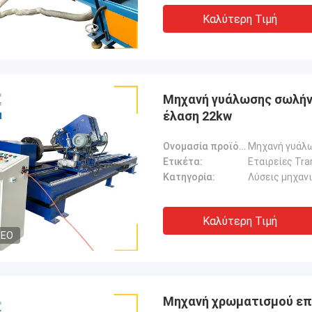
Καλύτερη Τιμή
Μηχανή γυάλωσης σωλήνω
έλαση 22kw
Ονομασία προϊόντος:
Μηχανή γυάλω
Ετικέτα:
Εταιρείες Tra
Κατηγορία:
Λύσεις μηχαν
Καλύτερη Τιμή
DEO
Μηχανή χρωματισμού επ