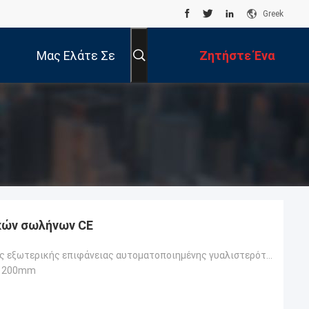
Greek
Μας Ελάτε Σε
Ζητήστε Ένα
Επαφή Με
Απόσπασμα
κών σωλήνων CE
Μηχανή τριβής εξωτερικής επιφάνειας αυτοματοποιημένης γυαλιστερότητας του σωλήνα ipe
*1200mm