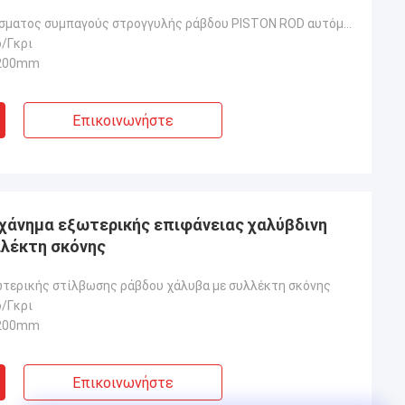
Μηχανή γυαλίσματος συμπαγούς στρογγυλής ράβδου PISTON ROD αυτόματης λείανσης
/Γκρι
1200mm
Επικοινωνήστε
χάνημα εξωτερικής επιφάνειας χαλύβδινη
λλέκτη σκόνης
τερικής στίλβωσης ράβδου χάλυβα με συλλέκτη σκόνης
/Γκρι
1200mm
Επικοινωνήστε