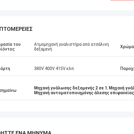
ΠΤΟΜΈΡΕΙΕΣ
μασία του
Ατμομηχανή γυαλιστήρα από ατσάλινη
Χρώμα
οϊόντος
δεξαμενή
τάρτη
380V 400V 415V κλπ.
Παροχ
Μηχανή γυάλωσης δεξαμενής 2 σε 1
,
Μηχανή γυά
σημαίνω
Μηχανή αυτοματοποιημένης άλεσης επιφανείας
ΉΣΤΕ ΈΝΑ ΜΉΝΥΜΑ