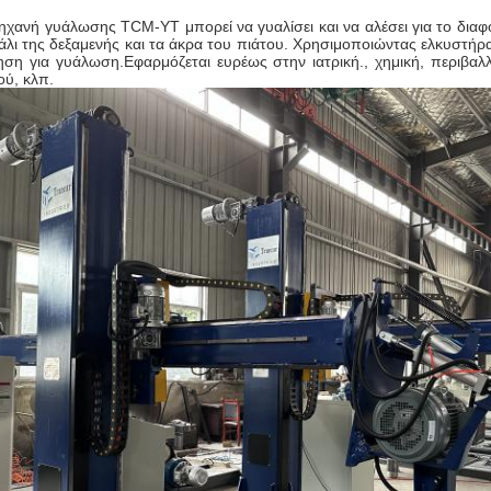
ηχανή γυάλωσης TCM-YT μπορεί να γυαλίσει και να αλέσει για το διαφ
άλι της δεξαμενής και τα άκρα του πιάτου. Χρησιμοποιώντας ελκυστήρα
ηση για γυάλωση.Εφαρμόζεται ευρέως στην ιατρική., χημική, περιβαλ
ού, κλπ.