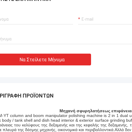
Να Στείλετε Μήνυμα
ΡΙΓΡΑΦΉ ΠΡΟΪΌΝΤΩΝ
Μηχανή σφυρηλατήσεως επιφάνειας
-YT column and boom manipulator polishing machine is 2 in 1 dual use
k body / tank shell and dish head interior & exterior surface grinding 
φάνειας του κελύφους της δεξαμενής και της κεφαλής της δεξαμενής, 
ε πλευρά της δέσμης μηχανής, οικονομικά και περιβαλλοντικά.Αλλά δεν