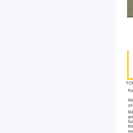
ΤCM
Κα
Μέ
χά
Μ
φ
δε
Μέ
κε