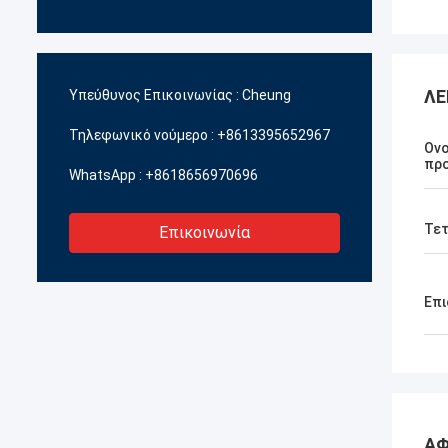
ΛΕ
Υπεύθυνος Επικοινωνίας :
Cheung
Τηλεφωνικό νούμερο :
+8613395652967
Ονο
πρ
WhatsApp :
+8618656970696
Τε
Επικοινωνία
Επι
ΑΦ