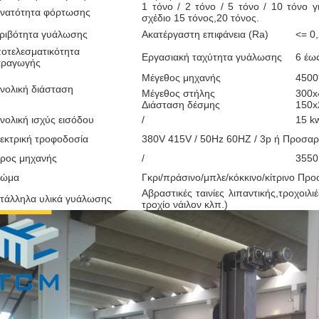
1 τόνο / 2 τόνο / 5 τόνο / 10 τόνο 
νατότητα φόρτωσης
σχέδιο 15 τόνος,20 τόνος.
ριβότητα γυάλωσης
Ακατέργαστη επιφάνεια (Ra)
<= 0
οτελεσματικότητα
Εργασιακή ταχύτητα γυάλωσης
6 έω
ραγωγής
Μέγεθος μηχανής
4500
νολική διάσταση
Μέγεθος στήλης
300x
Διάσταση δέσμης
150x
νολική ισχύς εισόδου
/
15 k
εκτρική τροφοδοσία
380V 415V / 50Hz 60HZ / 3p ή Προσα
ρος μηχανής
/
3550
ρώμα
Γκρι/πράσινο/μπλε/κόκκινο/κίτρινο Πρ
Αβραστικές ταινίες λιπαντικής,τροχοιλι
τάλληλα υλικά γυάλωσης
τροχίο νάιλον κλπ.)