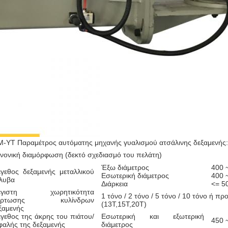
-YT Παραμέτρος αυτόματης μηχανής γυαλισμού ατσάλινης δεξαμενής:
νονική διαμόρφωση (δεκτό σχεδιασμό του πελάτη)
Έξω διάμετρος
400 
γεθος δεξαμενής μεταλλικού
Εσωτερική διάμετρος
400 
λυβα
Διάρκεια
<= 5
έγιστη χωρητικότητα
1 τόνο / 2 τόνο / 5 τόνο / 10 τόνο ή π
όρτωσης κυλίνδρων
(13Τ,15Τ,20Τ)
ξαμενής
γεθος της άκρης του πιάτου/
Εσωτερική και εξωτερική
450 
φαλής της δεξαμενής
διάμετρος