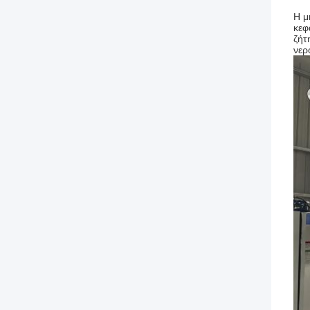
Η μ
κεφ
ζήτ
νερ