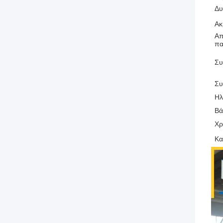
Δυ
Ακ
Απ
πα
Συ
Συ
Ηλ
Βά
Χ
Κα