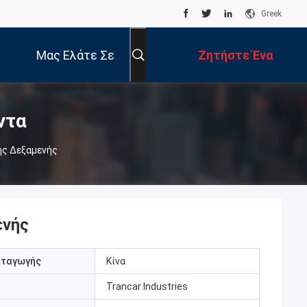
Greek
Μας Ελάτε Σε
Ζητήστε Ένα
Επαφή Με
Απόσπασμα
ντα
ης Δεξαμενής
ενής
αταγωγής
Κίνα
Trancar Industries