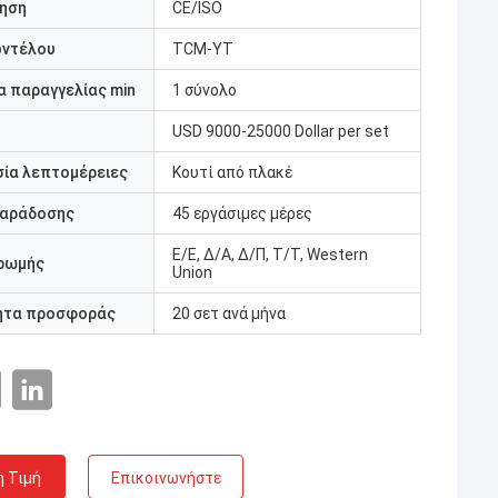
ηση
CE/ISO
οντέλου
ΤCM-YT
 παραγγελίας min
1 σύνολο
USD 9000-25000 Dollar per set
ία λεπτομέρειες
Κουτί από πλακέ
παράδοσης
45 εργάσιμες μέρες
Ε/Ε, Δ/Α, Δ/Π, Τ/Τ, Western
ρωμής
Union
ητα προσφοράς
20 σετ ανά μήνα
η Τιμή
Επικοινωνήστε