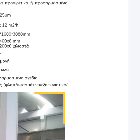
για προαιρετικό ή προσαρμοσμένο
,25μm
ς 12 m2/h
*1600*3080mm
400x8 mm
200x6 χιλιοστά
w
ρμογή
 κιλά
οσαρμοσμένο σχέδιο
ές (φλαπ/υφασμάτινο/εξαφανιστικό/