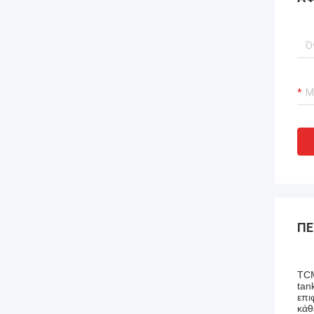
ΠΕ
TCM
tan
επι
κάθ