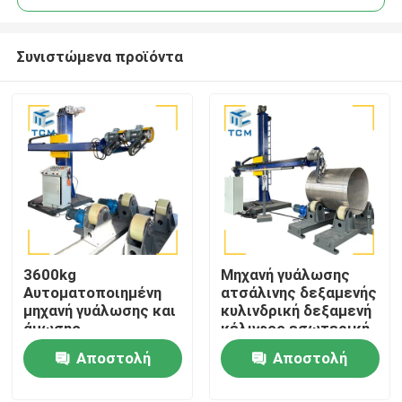
Συνιστώμενα προϊόντα
3600kg
Μηχανή γυάλωσης
Σπίτι
Αυτοματοποιημένη
ατσάλινης δεξαμενής
μηχανή γυάλωσης και
κυλινδρική δεξαμενή
άμωσης
κέλυφος εσωτερική
Προϊόντα
Βιομηχανικές διπλές
επιφάνεια μεταλλική
Αποστολή
Αποστολή
κεφαλές για
γυάλισσα
δεξαμενόπλοια
ερώτησης
ερώτησης
Σχετικά με εμάς