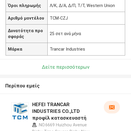
Όροι πληρωμής
Λ/Κ, Δ/Α, Δ/Π, Τ/Τ, Western Union
Αριθμό μοντέλου
ΤCM-CZJ
Δυνατότητα προ
25 σετ ανά μήνα
σφοράς
Μάρκα
Trancar Industries
Δείτε περισσότερων
Περίπου εμείς
HEFEI TRANCAR
INDUSTRIES CO.,LTD
προφίλ κατασκευαστή
NO.6669 Huizhou Avenue