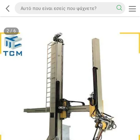
2
/
6