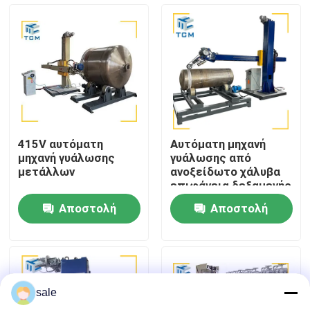
Επισκέψεις στο εργοστάσιο
Έλεγχος ποιότητας
Επικοινωνήστε μαζί μας
415V αυτόματη
Αυτόματη μηχανή
μηχανή γυάλωσης
γυάλωσης από
Ειδήσεις
μετάλλων
ανοξείδωτο χάλυβα
επιφάνεια δεξαμενής
400V αυτόματο
Αποστολή
Αποστολή
μέταλλο
Υποθέσεις
ερώτησης
ερώτησης
Ζητήστε μια προσφορά
sale
Μηχανή γυάλωσης δεξαμενών