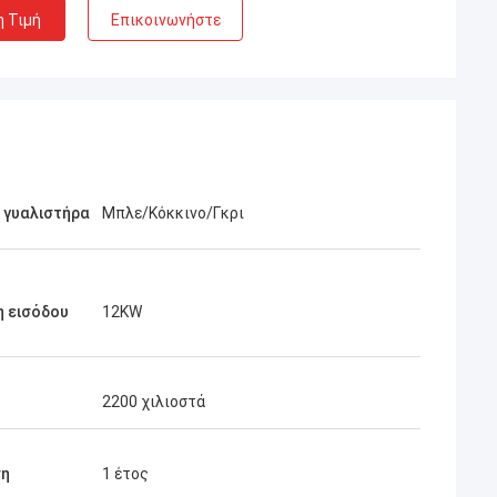
η Τιμή
Επικοινωνήστε
 γυαλιστήρα
Μπλε/Κόκκινο/Γκρι
η εισόδου
12KW
2200 χιλιοστά
ση
1 έτος