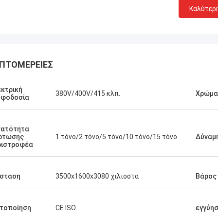
Καλύτερ
ΠΤΟΜΈΡΕΙΕΣ
κτρική
380V/400V/415 κλπ.
Χρώμα
οφοδοσία
νατότητα
ρτωσης
1 τόνο/2 τόνο/5 τόνο/10 τόνο/15 τόνο
Δύναμ
ριστροφέα
άσταση
3500x1600x3080 χιλιοστά
Βάρος
τοποίηση
CE ISO
εγγύη