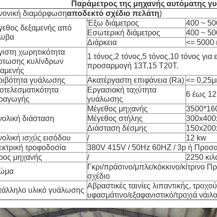
Παράμετρος της μηχανής αυτόματης γυα
νονική διαμόρφωση
αποδεκτό σχέδιο πελάτη
)
Έξω διάμετρος
400 ~ 5
γεθος δεξαμενής από
Εσωτερική διάμετρος
400 ~ 5
λυβα
Διάρκεια
<= 5000
γιστη χωρητικότητα
1 τόνος,2 τόνος,5 τόνος,10 τόνος για 
ρτωσης κυλίνδρων
προσαρμογή 13T,15 T20T.
ξαμενής
ριβότητα γυάλωσης
Ακατέργαστη επιφάνεια (Ra)
<= 0,25
οτελεσματικότητα
Εργασιακή ταχύτητα
6 έως 12
ραγωγής
γυάλωσης
Μέγεθος μηχανής
3500*16
νολική διάσταση
Μέγεθος στήλης
300x400
Διάσταση δέσμης
150x200x
νολική ισχύς εισόδου
/
12 kw
εκτρική τροφοδοσία
380V 415V / 50Hz 60HZ / 3p ή Προσ
ρος μηχανής
/
2250 κιλ
Γκρι/πράσινο/μπλε/κόκκινο/κίτρινο 
ώμα
σχέδιο
Αβραστικές ταινίες λιπαντικής, τροχο
τάλληλο υλικό γυάλωσης
υφασμάτινο/εξαφανιστικό/τροχιά νάιλο