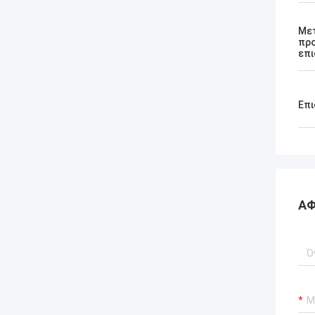
Μετ
πρ
επι
Επι
ΑΦ