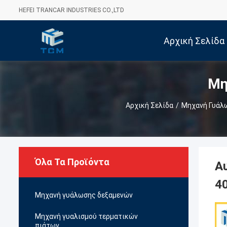
HEFEI TRANCAR INDUSTRIES CO.,LTD
Αρχική Σελίδα
Μη
Αρχική Σελίδα
/
Μηχανή Γυάλ
Όλα Τα Προϊόντα
Α
4
Μηχανή γυάλωσης δεξαμενών
Μηχανή γυαλισμού τερματικών
πιάτων