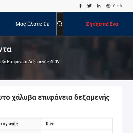
Greek
Μας Ελάτε Σε
Ζητήστε Ένα
ντα
Επαφή Με
Απόσπασμα
βα Επιφάνεια Δεξαμενής 400V
ωτο χάλυβα επιφάνεια δεξαμενής
αταγωγής
Κίνα