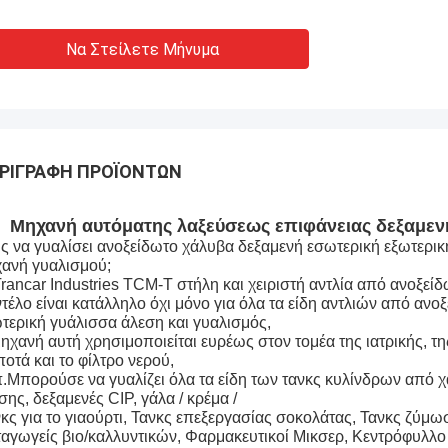
Να Στείλετε Μήνυμα
ΡΙΓΡΑΦΉ ΠΡΟΪΌΝΤΩΝ
Μηχανή αυτόματης λαξεύσεως επιφάνειας δεξαμεν
 να γυαλίσει ανοξείδωτο χάλυβα δεξαμενή εσωτερική εξωτερική
ανή γυαλισμού;
rancar Industries TCM-T στήλη και χειριστή αντλία από ανοξεί
τέλο είναι κατάλληλο όχι μόνο για όλα τα είδη αντλιών από αν
τερική γυάλισσα άλεση και γυαλισμός,
ηχανή αυτή χρησιμοποιείται ευρέως στον τομέα της ιατρικής, τη
ποτά και το φίλτρο νερού,
.
Μπορούσε να γυαλίζει όλα τα είδη των τανκς κυλίνδρων από χ
σης, δεξαμενές CIP, γάλα / κρέμα /
κς για το γιαούρτι, Τανκς επεξεργασίας σοκολάτας, Τανκς ζύ
αγωγείς βιο/καλλυντικών, Φαρμακευτικοί Μικσερ, Κεντρόφυλλο