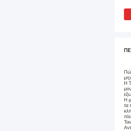
ΠΕ
Πώς
μηχ
Η T
μον
εξω
Η μ
τα 
κλπ
πίε
Ταν
Αντ