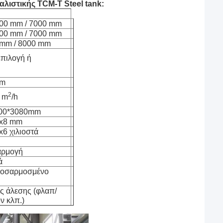
λιστικής TCM-T Steel tank:
000 mm / 7000 mm
000 mm / 7000 mm
 mm / 8000 mm
επιλογή ή
μm
2
 m
/h
00*3080mm
x8 mm
6 χιλιοστά
αρμογή
ά
Προσαρμοσμένο
ύς άλεσης (φλαπ/
ν κλπ.)