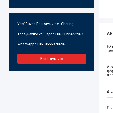
Υπεύθυνος Επικοινωνίας :
Cheung
ΛΕ
Τηλεφωνικό νούμερο :
+8613395652967
WhatsApp :
+8618656970696
Ηλε
τρ
Επικοινωνία
Δυ
φό
πε
Δι
Πισ