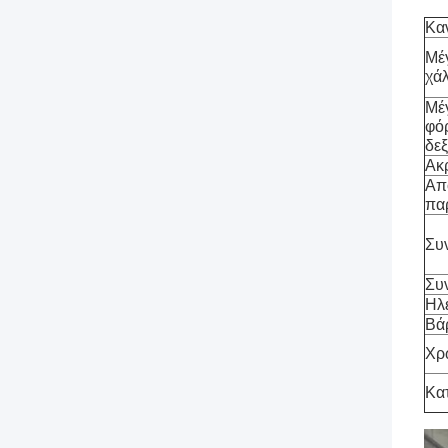
Κα
Μέ
χά
Μέ
φό
δε
Ακ
Απ
πα
Συ
Συ
Ηλ
Βά
Χρ
Κα