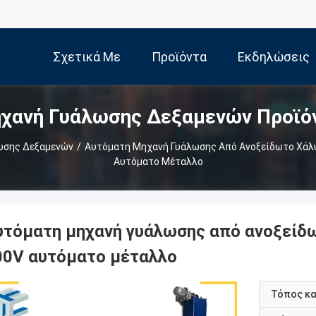
Σχετικά Με
Προϊόντα
Εκδηλώσεις
χανή Γυάλωσης Δεξαμενών Προϊό
Εμάς
ωσης Δεξαμενών
/
Αυτόματη Μηχανή Γυάλωσης Από Ανοξείδωτο Χάλυ
Αυτόματο Μέταλλο
υτόματη μηχανή γυάλωσης από ανοξείδ
00V αυτόματο μέταλλο
Τόπος κ