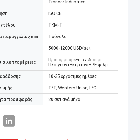
Trancar Industries
ηση
ISO CE
οντέλου
ΤΚΜ-Τ
 παραγγελίας min
1 σύνολο
5000-12000 USD/set
Προσαρμοσμένο σχεδιασμό
ία λεπτομέρειες
Πλάιγουντ+καρτόνι+PE φιλμ
παράδοσης
10-35 εργάσιμες ημέρες
ρωμής
Τ/Τ, Western Union, L/C
ητα προσφοράς
20 σετ ανά μήνα