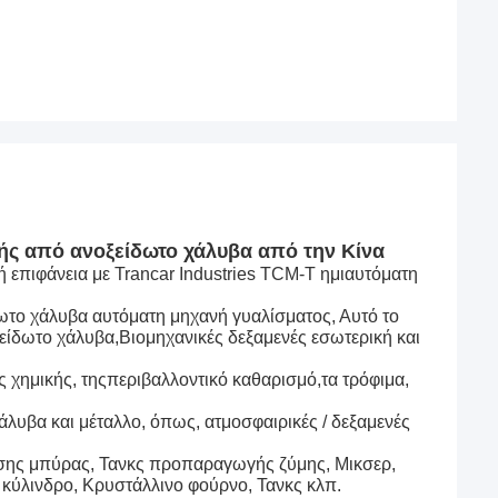
ής από ανοξείδωτο χάλυβα από την Κίνα
 επιφάνεια με Trancar Industries TCM-T ημιαυτόματη
δωτο χάλυβα αυτόματη μηχανή γυαλίσματος, Αυτό το
οξείδωτο χάλυβα,Βιομηχανικές δεξαμενές εσωτερική και
ς χημικής, τηςπεριβαλλοντικό καθαρισμό,τα τρόφιμα,
άλυβα και μέταλλο, όπως, ατμοσφαιρικές / δεξαμενές
μωσης μπύρας, Τανκς προπαραγωγής ζύμης, Μικσερ,
 κύλινδρο, Κρυστάλλινο φούρνο, Τανκς κλπ.