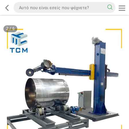
2
/
6