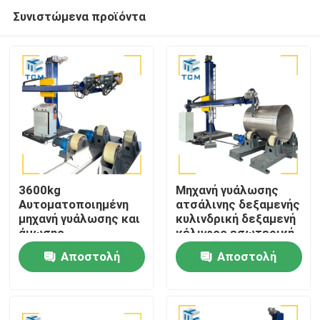
Συνιστώμενα προϊόντα
3600kg
Μηχανή γυάλωσης
Αυτοματοποιημένη
ατσάλινης δεξαμενής
μηχανή γυάλωσης και
κυλινδρική δεξαμενή
Σπίτι
άμωσης
κέλυφος εσωτερική
Βιομηχανικές διπλές
επιφάνεια μεταλλική
Αποστολή
Αποστολή
κεφαλές για
γυάλισσα
Προϊόντα
δεξαμενόπλοια
ερώτησης
ερώτησης
Σχετικά με εμάς