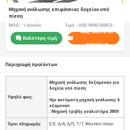
Μηχανή γυάλωσης επιφάνειας δοχείου υπό
πίεση
MOQ：1 σύνολο
Τιμή：USD 9000-5000 Dollar per set
Μας ελάτε σε
Καλύτερη τιμή
επαφή με
Περιγραφή προϊόντων
Μηχανή γυάλωσης δεξαμενών για
δοχεία υπό πίεση
,
Υψηλό φως:
Ημι αυτόματη μηχανή γυάλωσης δ
εξαμενών
,
Μηχανή τριβής γυαλιστήρα 380V
Όροι πληρωμής
Ε/Ε, Δ/Α, Δ/Π, Τ/Τ, Western Union