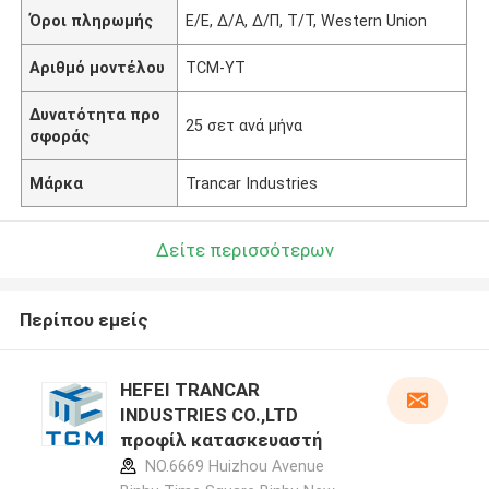
Όροι πληρωμής
Ε/Ε, Δ/Α, Δ/Π, Τ/Τ, Western Union
Αριθμό μοντέλου
ΤCM-YT
Δυνατότητα προ
25 σετ ανά μήνα
σφοράς
Μάρκα
Trancar Industries
Δείτε περισσότερων
Περίπου εμείς
HEFEI TRANCAR
INDUSTRIES CO.,LTD
προφίλ κατασκευαστή
NO.6669 Huizhou Avenue