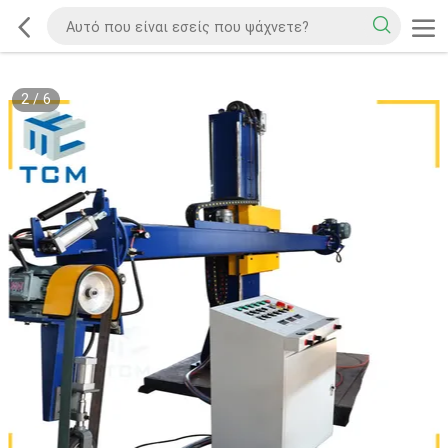
2
/
6