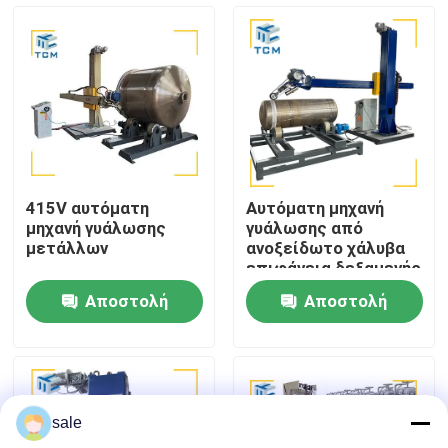
Επισκέψεις στο εργοστάσιο
Έλεγχος ποιότητας
Επικοινωνήστε μαζί μας
415V αυτόματη
Αυτόματη μηχανή
μηχανή γυάλωσης
γυάλωσης από
Ειδήσεις
μετάλλων
ανοξείδωτο χάλυβα
επιφάνεια δεξαμενής
400V αυτόματο
Αποστολή
Αποστολή
μέταλλο
Υποθέσεις
ερώτησης
ερώτησης
Ζητήστε μια προσφορά
sale
Μηχανή γυάλωσης δεξαμενών