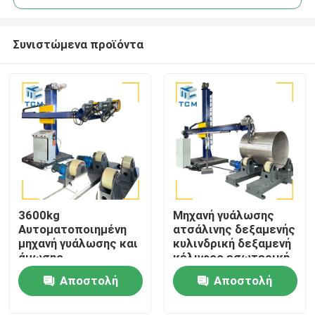
Συνιστώμενα προϊόντα
3600kg
Μηχανή γυάλωσης
Σπίτι
Αυτοματοποιημένη
ατσάλινης δεξαμενής
μηχανή γυάλωσης και
κυλινδρική δεξαμενή
άμωσης
κέλυφος εσωτερική
Προϊόντα
Βιομηχανικές διπλές
επιφάνεια μεταλλική
Αποστολή
Αποστολή
κεφαλές για
γυάλισσα
δεξαμενόπλοια
ερώτησης
ερώτησης
Σχετικά με εμάς