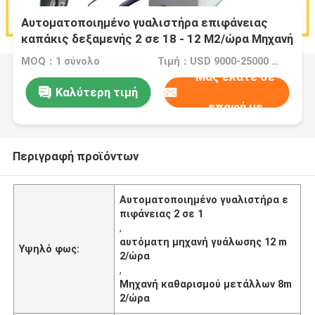
Αυτοματοποιημένο γυαλιστήρα επιφάνειας
καπάκις δεξαμενής 2 σε 18 - 12 M2/ώρα Μηχανή
γυαλισμού μετάλλων
MOQ：1 σύνολο
Τιμή：USD 9000-25000 Dollar per set
Μας ελάτε σε
Καλύτερη τιμή
επαφή με
Περιγραφή προϊόντων
Αυτοματοποιημένο γυαλιστήρα ε
πιφάνειας 2 σε 1
,
αυτόματη μηχανή γυάλωσης 12 m
Υψηλό φως:
2/ώρα
,
Μηχανή καθαρισμού μετάλλων 8m
2/ώρα