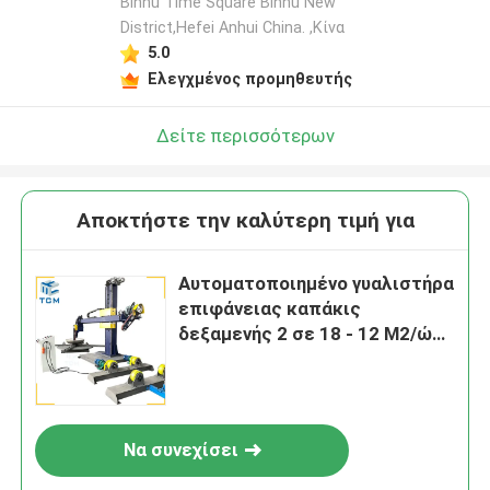
Binhu Time Square Binhu New
District,Hefei Anhui China. ,Κίνα
5.0
Ελεγχμένος προμηθευτής
Δείτε περισσότερων
Αποκτήστε την καλύτερη τιμή για
Αυτοματοποιημένο γυαλιστήρα
επιφάνειας καπάκις
δεξαμενής 2 σε 18 - 12 M2/ώρα
Μηχανή γυαλισμού μετάλλων
Να συνεχίσει