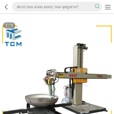
2
/
6