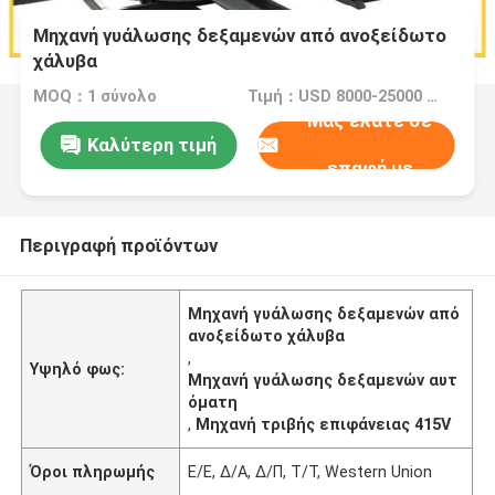
Μηχανή γυάλωσης δεξαμενών από ανοξείδωτο
χάλυβα
MOQ：1 σύνολο
Τιμή：USD 8000-25000 Dollar per set
Μας ελάτε σε
Καλύτερη τιμή
επαφή με
Περιγραφή προϊόντων
Μηχανή γυάλωσης δεξαμενών από
ανοξείδωτο χάλυβα
,
Υψηλό φως:
Μηχανή γυάλωσης δεξαμενών αυτ
όματη
,
Μηχανή τριβής επιφάνειας 415V
Όροι πληρωμής
Ε/Ε, Δ/Α, Δ/Π, Τ/Τ, Western Union