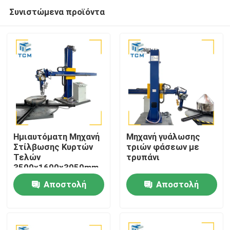
Συνιστώμενα προϊόντα
Ημιαυτόματη Μηχανή
Μηχανή γυάλωσης
Στίλβωσης Κυρτών
τριών φάσεων με
Τελών
τρυπάνι
Σπίτι
3500x1600x3050mm
2500 kg με Απόδοση
Αποστολή
Αποστολή
8-12m2 ανά Ώρα
Προϊόντα
ερώτησης
ερώτησης
Σχετικά με εμάς